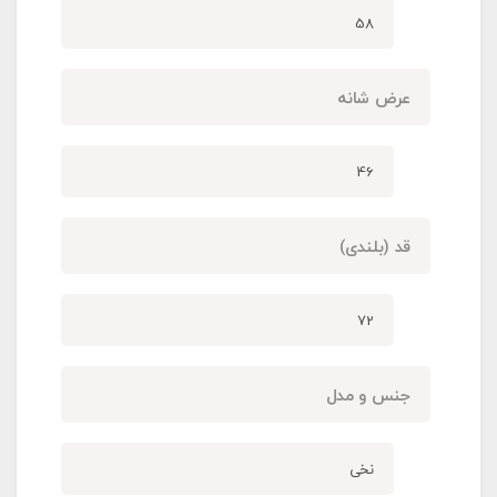
58
عرض شانه
46
قد (بلندی)
72
جنس و مدل
نخی