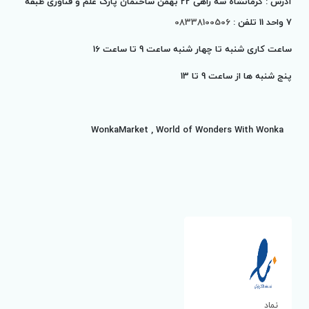
آدرس : کرمانشاه سه راهی 22 بهمن ساختمان پارک علم و فناوری طبقه
7 واحد 11 تلفن :
08338100506
ساعت کاری شنبه تا چهار شنبه ساعت 9 تا ساعت 16
پنج شنبه ها از ساعت 9 تا
13
WonkaMarket , World of Wonders With Wonka
نماد