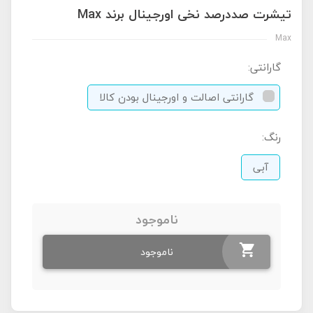
تیشرت صددرصد نخی اورجینال برند Max
Max
گارانتی:
گارانتی اصالت و اورجینال بودن کالا
رنگ:
آبی
ناموجود
ناموجود