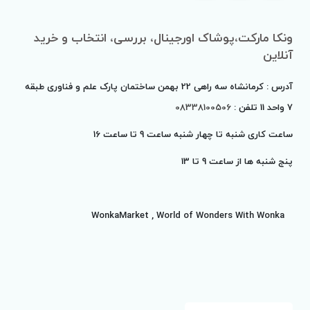
ونکا مارکت،پوشاک اورجینال، بررسی، انتخاب و خرید
آنلاین
آدرس : کرمانشاه سه راهی 22 بهمن ساختمان پارک علم و فناوری طبقه
7 واحد 11 تلفن :
08338100506
ساعت کاری شنبه تا چهار شنبه ساعت 9 تا ساعت 16
پنج شنبه ها از ساعت 9 تا
13
WonkaMarket , World of Wonders With Wonka