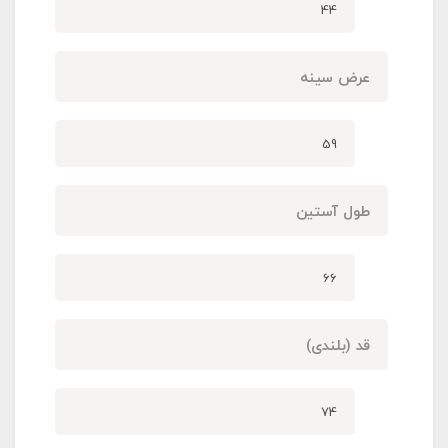
44
عرض سینه
59
طول آستین
66
قد (بلندی)
74