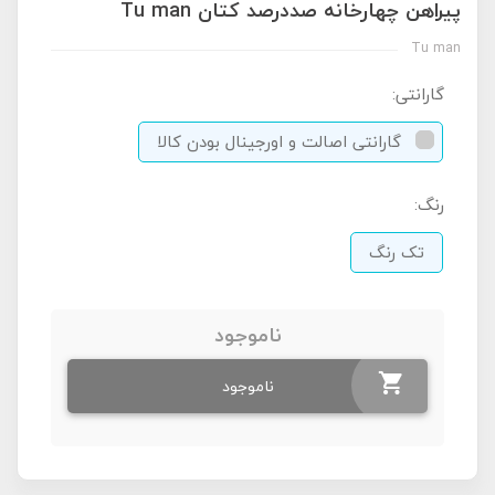
پیراهن چهارخانه صددرصد کتان Tu man
Tu man
گارانتی:
گارانتی اصالت و اورجینال بودن کالا
رنگ:
تک رنگ
ناموجود
ناموجود