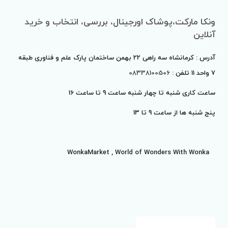
ونکا مارکت،پوشاک اورجینال، بررسی، انتخاب و خرید
آنلاین
آدرس : کرمانشاه سه راهی 22 بهمن ساختمان پارک علم و فناوری طبقه
7 واحد 11 تلفن :
08338100506
ساعت کاری شنبه تا چهار شنبه ساعت 9 تا ساعت 16
پنج شنبه ها از ساعت 9 تا
13
WonkaMarket , World of Wonders With Wonka