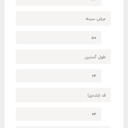
عرض سینه
58
طول آستین
64
قد (بلندی)
74