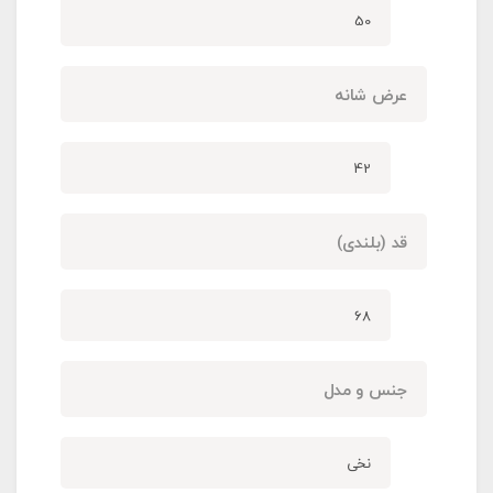
50
عرض شانه
42
قد (بلندی)
68
جنس و مدل
نخی