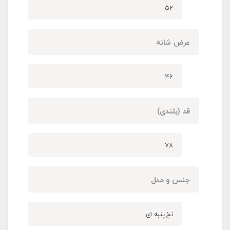
52
عرض شانه
46
قد (بلندی)
78
جنس و مدل
نخ پنبه ای