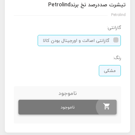
تیشرت صددرصد نخ برندPetrolind
Petrolind
گارانتی:
گارانتی اصالت و اورجینال بودن کالا
رنگ:
مشکی
ناموجود
ناموجود