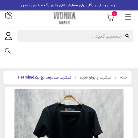
ارسال پستی رایگان برای سفارش های بالای یک میلیون تومان
0
خانه
تیشرت و پولو شرت
تیشرت صددرصد نخ برندPetrolind