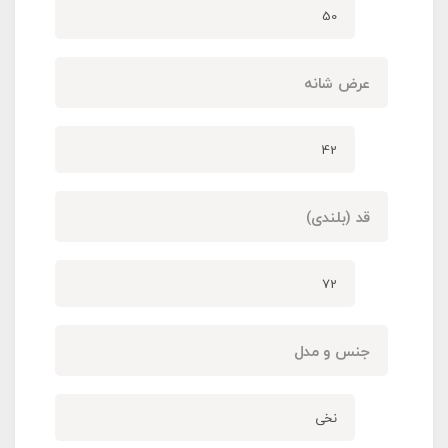
50
عرض شانه
42
قد (بلندی)
72
جنس و مدل
نخی