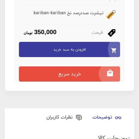
تیشرت صددرصد نخ kariban-kariban
قیمت
350,000
تومان
افزودن به سبد خرید
خرید سریع
توضیحات
نظرات کاربران
توضیحات کالا